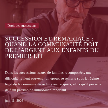
Droit des successions
ASSURANCE-VIE : POURQUOI
LES ASSUREURS REFUSENT-IL
T
DE COMMUNIQUER LES
U
CONTRATS AUX HÉRITIERS NO
BÉNÉFICIAIRES ?
Dans les successions, les héritiers non bénéficiaires d’une
me
assurance-vie se heurtent souvent au refus de l’assureur de
sède
transmettre le contrat, la clause bénéficiaire, l’historique des
primes ou les pièces de gestion.
juin 08, 2026