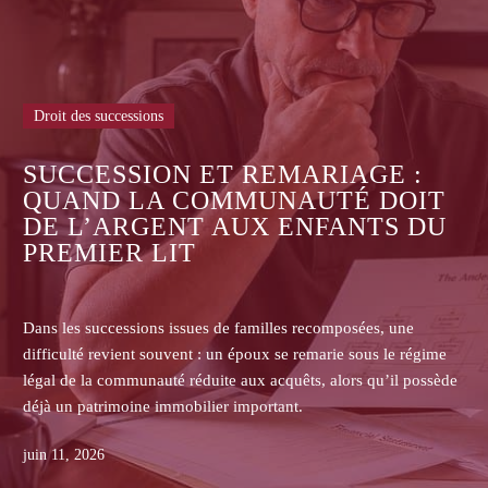
Droit des successions
ASSURANCE-VIE : P
ARIAGE :
LES ASSUREURS REF
UTÉ DOIT
DE COMMUNIQUER L
NFANTS DU
CONTRATS AUX HÉRI
BÉNÉFICIAIRES ?
recomposées, une
Dans les successions, les héritiers non bé
remarie sous le régime
assurance-vie se heurtent souvent au refu
ts, alors qu’il possède
transmettre le contrat, la clause bénéficiai
primes ou les pièces de gestion.
juin 08, 2026