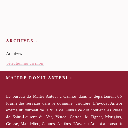
ARCHIVES
Archives
Sélectionner un mois
MAÎTRE RONIT ANTEBI
Le bureau de Maître Antebi à Cannes dans le département 06
fourni des services dans le domaine juridique. L’avocat Antebi
exerce au barreau de la ville de Grasse ce qui contient les villes
de Saint-Laurent du Var, Vence, Carros, le Tignet, Mougins,
Grasse, Mandelieu, Cannes, Antibes. L’avocat Antebi a construit