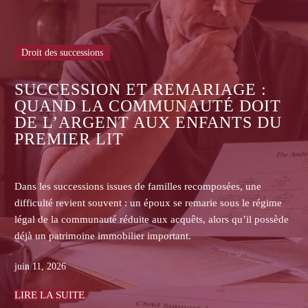
Droit des successions
ASSURANCE-VIE
 REMARIAGE :
LES ASSUREURS
MUNAUTÉ DOIT
DE COMMUNIQU
UX ENFANTS DU
CONTRATS AUX 
BÉNÉFICIAIRES 
 familles recomposées, une
Dans les successions, les hériti
époux se remarie sous le régime
assurance-vie se heurtent souve
aux acquêts, alors qu’il possède
transmettre le contrat, la clause
important.
primes ou les pièces de gestion.
juin 08, 2026
LIRE LA SUITE