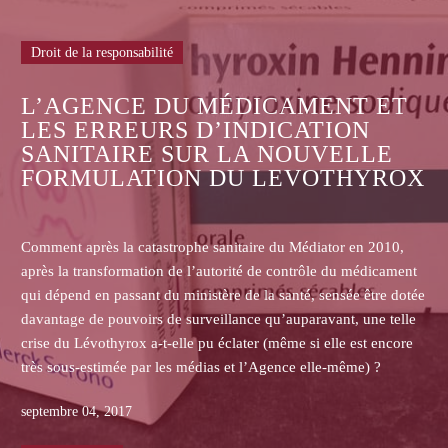
Droit de la responsabilité
RISQUES NUCLÉAIRES 
ACCIDENTELS ET INSUF
MENT ET
DE LA LÉGISLATION AC
TION
UVELLE
OTHYROX
En France, le nucléaire représente une importan
d’énergie.
iator en 2010,
La France est le second producteur mondial d’é
le du médicament
derrière les Etats-Unis.
 sensée être dotée
Les risques d’accidents nucléaires ne sont pas il
avant, une telle
lorsque l’on sait l’état de certaines centrales don
 elle est encore
déjà ancienne. L’on a recensé, à cet égard, 24 
le-même) ?
obsolètes qui continuent cependant de fonction
périls des populations environnantes.