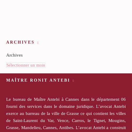
ARCHIVES
Archives
Sélectionner un mois
MAÎTRE RONIT ANTEBI
Le bureau de Maître Antebi à Cannes dans le département 06
fourni des services dans le domaine juridique. L’avocat Antebi
exerce au barreau de la ville de Grasse ce qui contient les villes
de Saint-Laurent du Var, Vence, Carros, le Tignet, Mougins,
Grasse, Mandelieu, Cannes, Antibes. L’avocat Antebi a construit