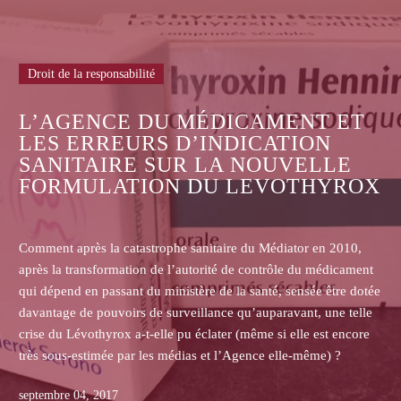
Droit de la responsabilité
RISQUES NUCLÉAIRES NON
ACCIDENTELS ET INSUFFIS
 ET
DE LA LÉGISLATION ACTUE
LE
YROX
En France, le nucléaire représente une importante sourc
d’énergie.
2010,
La France est le second producteur mondial d’énergie nu
dicament
derrière les Etats-Unis.
tre dotée
Les risques d’accidents nucléaires ne sont pas illusoires,
e telle
lorsque l’on sait l’état de certaines centrales dont l’édifi
 encore
déjà ancienne. L’on a recensé, à cet égard, 24 réacteurs
 ?
obsolètes qui continuent cependant de fonctionner aux r
périls des populations environnantes.