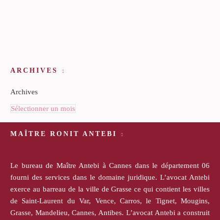
ARCHIVES
Archives
Sélectionner un mois
MAÎTRE RONIT ANTEBI
Le bureau de Maître Antebi à Cannes dans le département 06
fourni des services dans le domaine juridique. L’avocat Antebi
exerce au barreau de la ville de Grasse ce qui contient les villes
de Saint-Laurent du Var, Vence, Carros, le Tignet, Mougins,
Grasse, Mandelieu, Cannes, Antibes. L’avocat Antebi a construit