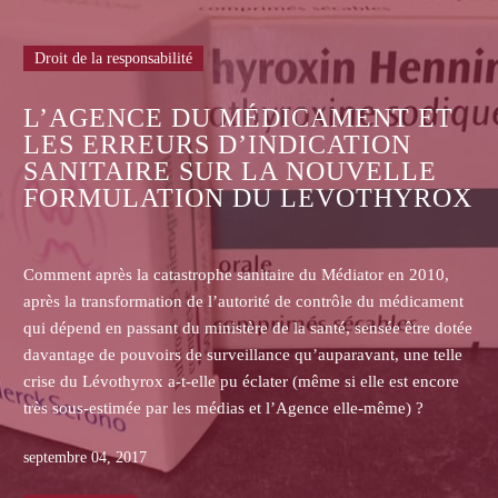
Droit de la responsabilité
RISQUES NUCLÉAIRES NON
ACCIDENTELS ET INSUFFI
T ET
DE LA LÉGISLATION ACTU
N
LLE
HYROX
En France, le nucléaire représente une importante sou
d’énergie.
n 2010,
La France est le second producteur mondial d’énergie 
médicament
derrière les Etats-Unis.
 être dotée
Les risques d’accidents nucléaires ne sont pas illusoire
une telle
lorsque l’on sait l’état de certaines centrales dont l’édi
st encore
déjà ancienne. L’on a recensé, à cet égard, 24 réacte
e) ?
obsolètes qui continuent cependant de fonctionner aux
périls des populations environnantes.