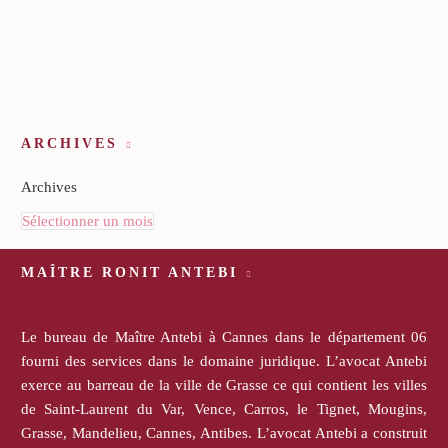
ARCHIVES
Archives
Sélectionner un mois
MAÎTRE RONIT ANTEBI
Le bureau de Maître Antebi à Cannes dans le département 06
fourni des services dans le domaine juridique. L’avocat Antebi
exerce au barreau de la ville de Grasse ce qui contient les villes
de Saint-Laurent du Var, Vence, Carros, le Tignet, Mougins,
Grasse, Mandelieu, Cannes, Antibes. L’avocat Antebi a construit