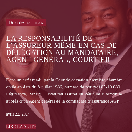
Droit des assurances
LE DEVOIR DE L’ASSURANC
 DE
PROPOSER UN MODÈLE DE
RE,
CONTRAT ADAPTÉ À L’ASS
R
Dans un arrêt rendu par la 2e chambre civile de la Co
e chambre
cassation en date du 8 décembre 2016 (pourvoi n°15-
5-10.089
Madame X était gérante de la société Romi qui exerçai
utomobile
location-gérance une activité de négoce de carrelage e
ce AGP.
d’équipements de salles de bains.
avril 15, 2024
LIRE LA SUITE