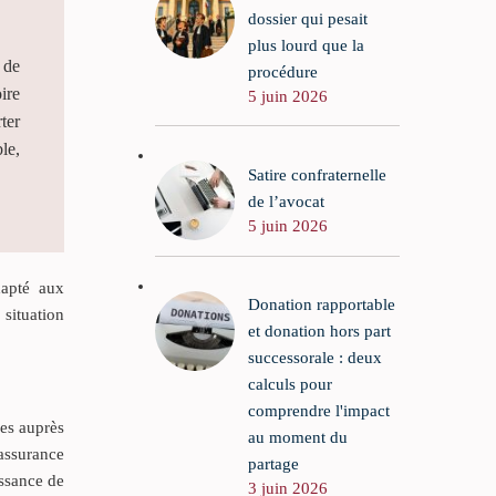
dossier qui pesait
plus lourd que la
 de
procédure
ire
5 juin 2026
ter
le,
Satire confraternelle
de l’avocat
5 juin 2026
dapté aux
Donation rapportable
situation
et donation hors part
successorale : deux
calculs pour
comprendre l'impact
ues auprès
au moment du
’assurance
partage
ssance de
3 juin 2026