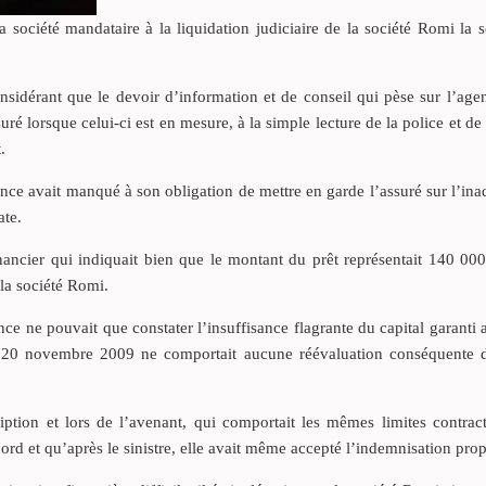
a société mandataire à la liquidation judiciaire de la société Romi la
sidérant que le devoir d’information et de conseil qui pèse sur l’agen
ré lorsque celui-ci est en mesure, à la simple lecture de la police et de
.
nce avait manqué à son obligation de mettre en garde l’assuré sur l’in
ate.
nancier qui indiquait bien que le montant du prêt représentait 140 00
la société Romi.
e ne pouvait que constater l’insuffisance flagrante du capital garanti a
u 20 novembre 2009 ne comportait aucune réévaluation conséquente d
iption et lors de l’avenant, qui comportait les mêmes limites contract
ord et qu’après le sinistre, elle avait même accepté l’indemnisation pro