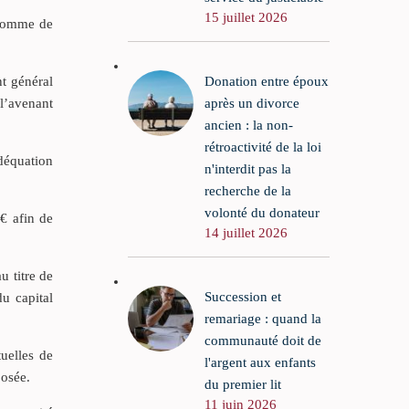
15 juillet 2026
 somme de
Donation entre époux
t général
après un divorce
 l’avenant
ancien : la non-
rétroactivité de la loi
adéquation
n'interdit pas la
recherche de la
volonté du donateur
0€ afin de
14 juillet 2026
u titre de
Succession et
u capital
remariage : quand la
communauté doit de
uelles de
l'argent aux enfants
posée.
du premier lit
11 juin 2026