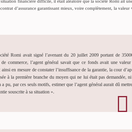
uation financière difficile, il était aléatoire que la société Romi ait un
n contrat d’assurance garantissant mieux, voire complètement, la valeur
ciété Romi avait signé l’avenant du 20 juillet 2009 portant de 3500
 de commerce, l’agent général savait que ce fonds avait une valeur
ainsi en mesure de constater l’insuffisance de la garantie, la cour d’ap
visée à la première branche du moyen qui ne lui était pas demandée, ni
n a pu, par ces seuls motifs, estimer que l’agent général aurait dû mettre
tie souscrite à sa situation ».