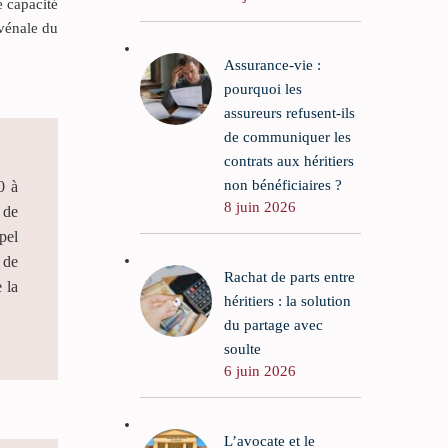
e capacité
 vénale du
Assurance-vie :
pourquoi les
assureurs refusent-ils
de communiquer les
contrats aux héritiers
non bénéficiaires ?
0 à
8 juin 2026
 de
pel
 de
Rachat de parts entre
 la
héritiers : la solution
du partage avec
soulte
6 juin 2026
L’avocate et le