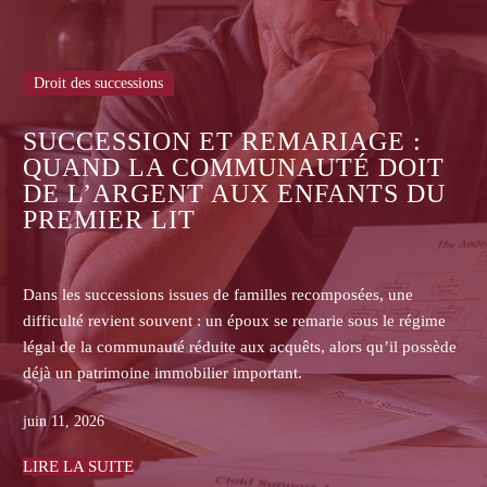
Droit des successions
ASSURANCE-VIE : PO
RIAGE :
LES ASSUREURS REFU
TÉ DOIT
DE COMMUNIQUER LE
FANTS DU
CONTRATS AUX HÉRIT
BÉNÉFICIAIRES ?
omposées, une
Dans les successions, les héritiers non bénéf
arie sous le régime
assurance-vie se heurtent souvent au refus d
 alors qu’il possède
transmettre le contrat, la clause bénéficiaire,
primes ou les pièces de gestion.
juin 08, 2026
LIRE LA SUITE