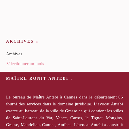
ARCHIVES
Archives
Sélectionner un mois
MAÎTRE RONIT ANTEBI
Le bureau de Maître Antebi à Cannes dans le département 06
fourni des services dans le domaine juridique. L’avocat Antebi
exerce au barreau de la ville de Grasse ce qui contient les villes
de Saint-Laurent du Var, Vence, Carros, le Tignet, Mougins,
Grasse, Mandelieu, Cannes, Antibes. L’avocat Antebi a construit