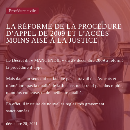
CÉDURE
Procédure civile
CCÈS
E
LE TRIBUNAL JUDICIAIR
GRASSE
2009 a réformé
M le Président du TGI de Grasse et Mme le Procu
s Avocats et
République de Grasse ont publié une lettre en da
 pas plus rapide,
2019 qui éclaircit la répartition des compétences
matières entre les tribunaux du ressort de Grasse.
vement
décembre 20, 2019
LIRE LA SUITE