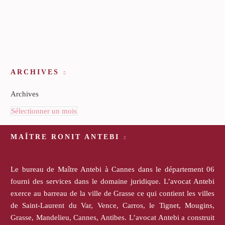
ARCHIVES
Archives
Sélectionner un mois
MAÎTRE RONIT ANTEBI
Le bureau de Maître Antebi à Cannes dans le département 06
fourni des services dans le domaine juridique. L’avocat Antebi
exerce au barreau de la ville de Grasse ce qui contient les villes
de Saint-Laurent du Var, Vence, Carros, le Tignet, Mougins,
Grasse, Mandelieu, Cannes, Antibes. L’avocat Antebi a construit