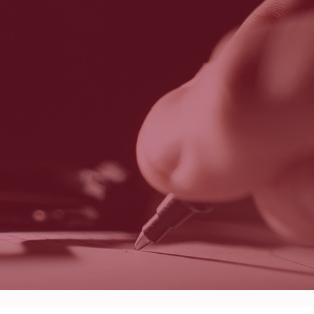
ourtant, cette infraction a toujours existé. Il est vrai qu’elle était souve