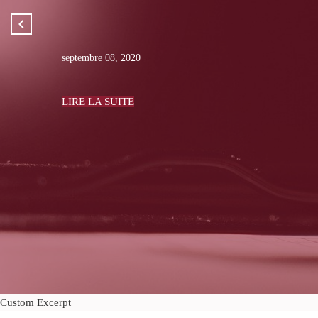
Il est dans l’air du temps de parler de harcèlement sexuel. P
dénonçaient.
octobre 21, 2017
LIRE LA SUITE
Custom Excerpt