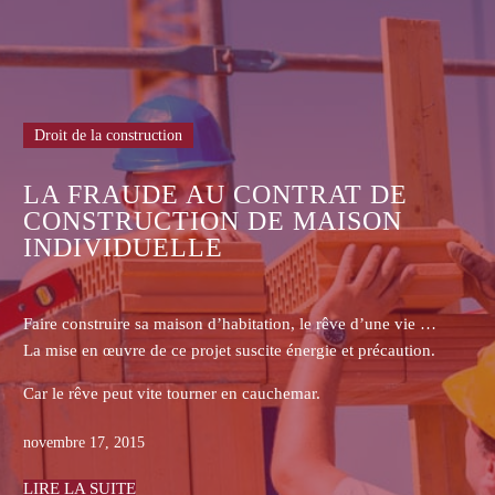
Droit de la construction
DROIT DE LA CONSTR
LA PLAGE ET LA LOI
RAT DE
»
MAISON
En vertu de l’article L 160-6 du Code de
propriétés privées riveraines du domaine 
le rêve d’une vie …
grevées sur une bande de trois mètres de 
gie et précaution.
destinée à assurer exclusivement le passa
r.
Cela signifie qu’en France, les bords de m
aux piétons sur une largeur de trois mètres
plus haut des eaux maritimes.