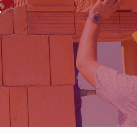
s propriétés privées riveraines du domaine public maritime sont grevées
.
’accès aux piétons sur une largeur de trois mètres à partir du niveau le 