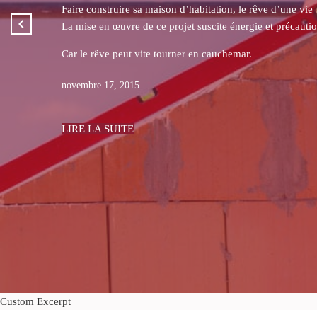
En vertu de l’article L 160-6 du Code de l’Urbanisme « Le
destinée à assurer exclusivement le passage des piétons »
Cela signifie qu’en France, les bords de mer sont libres d
août 07, 2015
LIRE LA SUITE
Custom Excerpt