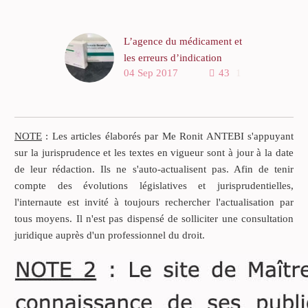
L’agence du médicament et
les erreurs d’indication
04 Sep 2017
43
1
sanitaire sur la nouvelle
formulation du Levothyrox
Comment après la
catastrophe sanitaire du
NOTE
: Les articles élaborés par Me Ronit ANTEBI s'appuyant
Médiator en 2010, après la
sur la jurisprudence et les textes en vigueur sont à jour à la date
transformation de l’autorité
de leur rédaction. Ils ne s'auto-actualisent pas. Afin de tenir
de contrôle du médicament
compte des évolutions législatives et jurisprudentielles,
qui dépend en passant du
l'internaute est invité à toujours rechercher l'actualisation par
ministère de la santé,
tous moyens. Il n'est pas dispensé de solliciter une consultation
sensée être dotée davantage
juridique auprès d'un professionnel du droit.
de pouvoirs de surveillance
qu’auparavant, une telle
crise du Lévothyrox a-t-elle
pu éclater (même si elle est