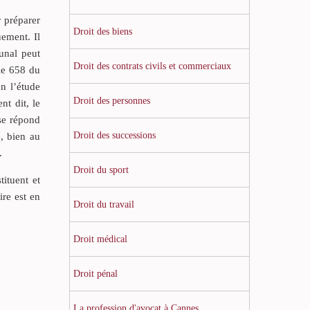
r préparer
Droit des biens
uement. Il
bunal peut
Droit des contrats civils et commerciaux
cle 658 du
n l’étude
Droit des personnes
nt dit, le
sse répond
Droit des successions
e, bien au
.
Droit du sport
ituent et
ire est en
Droit du travail
Droit médical
Droit pénal
La profession d'avocat à Cannes