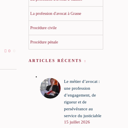
La profession d'avocat à Grasse
Procédure civile
Procédure pénale
0
0
que cette
ARTICLES RÉCENTS
e
nt le
 plus
Le métier d’avocat :
s.
une profession
d’engagement, de
re
rigueur et de
 justice
persévérance au
 au
service du justiciable
15 juillet 2026