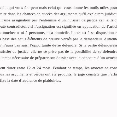
lui qui vous fait peur mais celui qui vous donne les outils utiles pou
roire dans les chances de succès des arguments qu’il exploitera juridiq
it une assignation par l’entremise d’un huissier de justice car le Tri
 contradictoire si l’assignation est signifiée en application de l’arti
 touchée » ni à personne, ni à domicile, l’acte est à sa disposition e
 la base des seuls éléments de preuve versés par le demandeur. Autreme
 n’aura pas saisi l’opportunité de se défendre. Si la partie défendere
uissier de justice, elle ne se prive pas de la possibilité de se défendr
le temps nécessaire de préparer son dossier avec le concours d’un avocat
eut durer entre 12 et 24 mois. Pendant ce temps, les avocats se const
us les arguments et pièces ont été produits, le juge constate que l’affa
 fixe la date d’audience de plaidoiries.