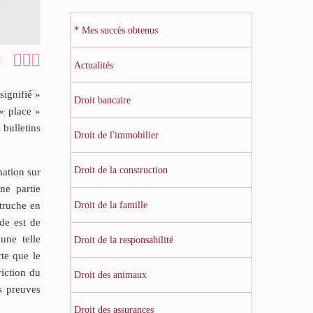
* Mes succès obtenus



0
Actualités
signifié »
Droit bancaire
 « place »
 bulletins
Droit de l'immobilier
Droit de la construction
mation sur
ne partie
Droit de la famille
utruche en
ude est de
une telle
Droit de la responsabilité
rte que le
viction du
Droit des animaux
s preuves
Droit des assurances