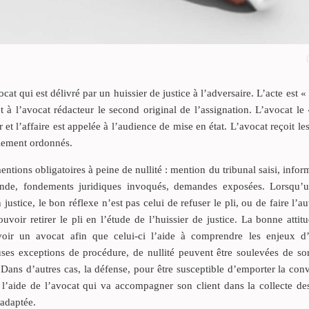
at qui est délivré par un huissier de justice à l’adversaire. L’acte est « 
et à l’avocat rédacteur le second original de l’assignation. L’avocat le
er et l’affaire est appelée à l’audience de mise en état. L’avocat reçoit les
llement ordonnés.
tions obligatoires à peine de nullité : mention du tribunal saisi, infor
mande, fondements juridiques invoqués, demandes exposées. Lorsqu’u
justice, le bon réflexe n’est pas celui de refuser le pli, ou de faire l’a
voir retirer le pli en l’étude de l’huissier de justice. La bonne attit
 voir un avocat afin que celui-ci l’aide à comprendre les enjeux d’
euses exceptions de procédure, de nullité peuvent être soulevées de so
 Dans d’autres cas, la défense, pour être susceptible d’emporter la con
 l’aide de l’avocat qui va accompagner son client dans la collecte de
 adaptée.