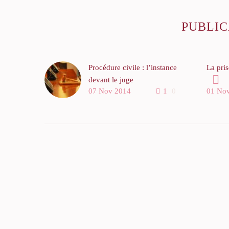
PUBLIC
Procédure civile : l’instance
La pri
devant le juge
Lorsqu
07 Nov 2014
1
0
01 No
La procédure devant le juge
somme 
de proximité Le juge de
insolva
proximité est une
l’étran
juridiction assez récente qui
patrim
a été instituée par le
rembour
législateur pour
possibi
désengorger les tribunaux
avocat
de police et sans doute
devant 
aussi pour des raisons
sollici
d’économies budgétaires.
hypoth
Le juge de proximité statue