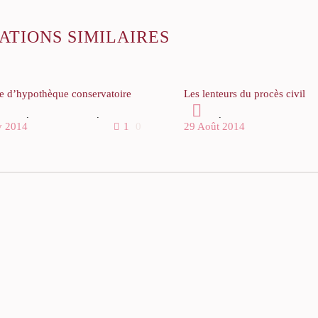
ATIONS SIMILAIRES
se d’hypothèque conservatoire
Les lenteurs du procès civil
e le débiteur d’une créance de
Le procès civil est lent.
v 2014
1
0
29 Août 2014
d’argent organise son
Il est regrettable de constater 
bilité, place ses avoirs à
situation se dégrade tandis qu
ger, risque de vendre le seul
parallèlement les justiciables o
oine qu’il possède sans avoir
sentiment de payer de plus en
sé ses dettes, le créancier a la
d’impôts et de charges sociale
lité de requérir le concours d’un
 qui engagera une procédure
La réforme de la carte judiciai
le Juge de l’exécution afin de
orchestrée par le ministre de la
ter l’inscription provisoire d’une
en 2008 n’a rien arrangé, tout
èque conservatoire.
contraire.