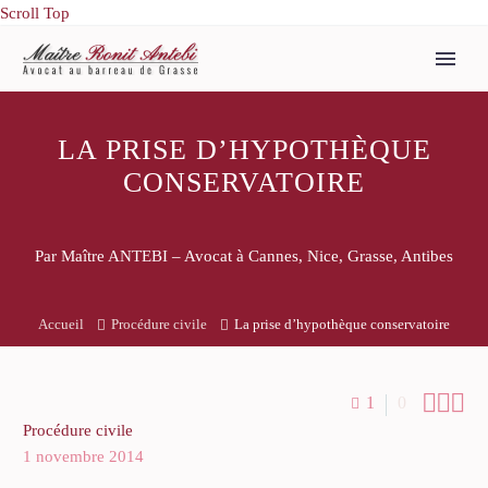
Scroll Top
LA PRISE D’HYPOTHÈQUE
CONSERVATOIRE
Par Maître ANTEBI – Avocat à Cannes, Nice, Grasse, Antibes
Accueil
Procédure civile
La prise d’hypothèque conservatoire



1
0
Procédure civile
1 novembre 2014