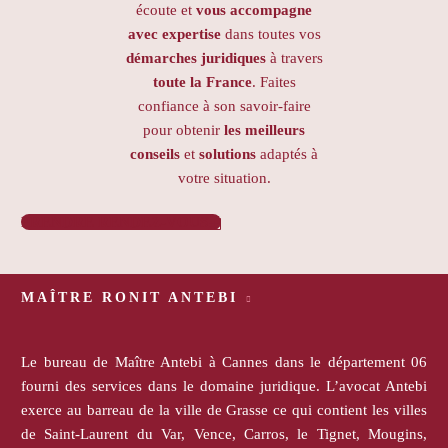
écoute et
vous accompagne
avec expertise
dans toutes vos
démarches juridiques
à travers
toute la France
. Faites
confiance à son savoir-faire
pour obtenir
les meilleurs
conseils
et
solutions
adaptés à
votre situation.
PRENDRE RENDEZ-VOUS

MAÎTRE RONIT ANTEBI
Le bureau de Maître Antebi à Cannes dans le département 06
fourni des services dans le domaine juridique. L’avocat Antebi
exerce au barreau de la ville de Grasse ce qui contient les villes
de Saint-Laurent du Var, Vence, Carros, le Tignet, Mougins,