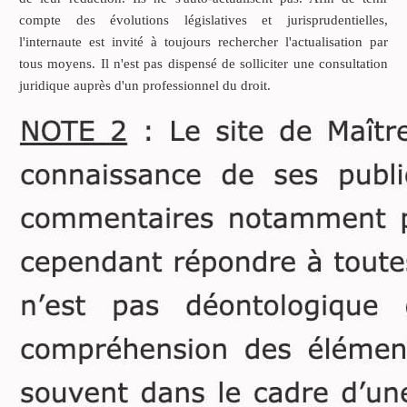
désengorger les tribunaux
compte des évolutions législatives et jurisprudentielles,
de police et sans doute
l'internaute est invité à toujours rechercher l'actualisation par
aussi pour des raisons
tous moyens. Il n'est pas dispensé de solliciter une consultation
d’économies budgétaires.
juridique auprès d'un professionnel du droit.
Le juge de proximité statue
en formation civile ou en
formation pénale selon
l’ordre du jour des
audiences de la semaine.