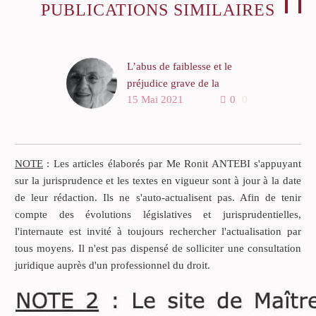
PUBLICATIONS SIMILAIRES
L’abus de faiblesse et le
préjudice grave de la
15 Mai 2021
0
0
victime
Lucienne est une personne
âgée et atteinte de la
maladie d’ALZEIHMER.
NOTE
: Les articles élaborés par Me Ronit ANTEBI s'appuyant
Elle est suivie en
sur la jurisprudence et les textes en vigueur sont à jour à la date
neurologie. Elle n’a pas
de leur rédaction. Ils ne s'auto-actualisent pas. Afin de tenir
d’enfant. Elle a de lointains
compte des évolutions législatives et jurisprudentielles,
neveux ou nièces. Elle se
l'internaute est invité à toujours rechercher l'actualisation par
désintéresse habituellement
tous moyens. Il n'est pas dispensé de solliciter une consultation
aux questions de
juridique auprès d'un professionnel du droit.
succession. Sous la coupe
d’une « amie », elle établit
néanmoins un testament le