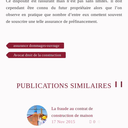
Ce dispositif est rassurant mais n’est pas sans limites. Il doit
cependant être connu du futur propriétaire alors que l’on
observe en pratique que nombre d’entre eux omettent souvent
de souscrire une telle assurance de préfinancement.
assurance dommages-ouvrage
Avocat droit de la construction
PUBLICATIONS SIMILAIRES
La fraude au contrat de
construction de maison
17 Nov 2015
0
0
individuelle