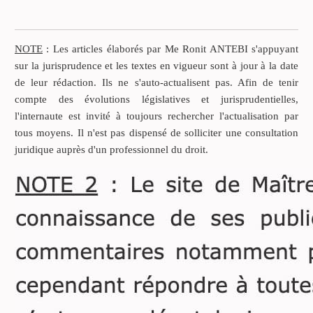
Faire construire sa maison
d’habitation, le rêve d’une
vie …
NOTE
: Les articles élaborés par Me Ronit ANTEBI s'appuyant
La mise en œuvre de ce
sur la jurisprudence et les textes en vigueur sont à jour à la date
projet suscite énergie et
de leur rédaction. Ils ne s'auto-actualisent pas. Afin de tenir
précaution.
compte des évolutions législatives et jurisprudentielles,
l'internaute est invité à toujours rechercher l'actualisation par
Car le rêve peut vite tourner
tous moyens. Il n'est pas dispensé de solliciter une consultation
en cauchemar.
juridique auprès d'un professionnel du droit.