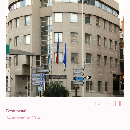



4
0
Droit pénal
14 novembre 2014