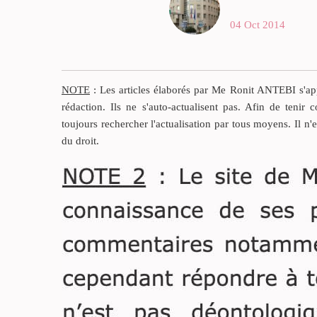
Historiquement, la 
04 Oct 2014
vue – c’est-à-dire l
possibilité pour un 
de garder un suspec
disposition le temp
NOTE
: Les articles élaborés par Me Ronit ANTEBI s'appu
l’interroger ou de
rédaction. Ils ne s'auto-actualisent pas. Afin de tenir c
rechercher des indi
toujours rechercher l'actualisation par tous moyens. Il n'
n’existait pas.
du droit.
Les policiers présen
suspect au procureu
République et ce de
pouvait décerner u
d’amener ou de dép
magistrat conduisai
l’enquête.