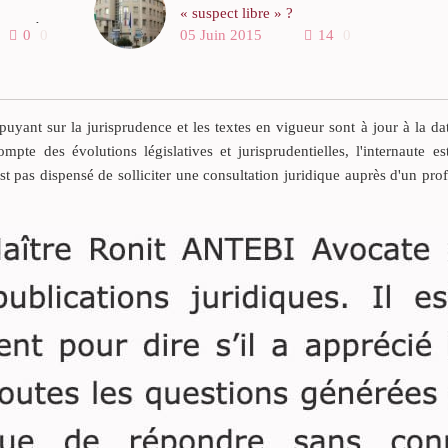
« suspect libre » ?
garde à
0
0
05 Juin 2015
14
0
a
Alors que le Code de
policier
procédure pénale autorise
t à sa
l’officier de police
s de
judiciaire à décider du
yant sur la jurisprudence et les textes en vigueur sont à jour à la da
placement d’une personne
ompte des évolutions législatives et jurisprudentielles, l'internaute es
ces –
en garde à vue lors d’une
est pas dispensé de solliciter une consultation juridique auprès d'un pro
enquête policière, dès lors
qu’il existe des raisons
taient le
plausibles de soupçonner
r de la
qu’elle a commis ou tenté
rnier
de commettre un délit ou
n mandat
un crime (art. 62 -2 CPP), la
ôt. Le
loi du 27 mai 2014 a
t
institué une nouvelle
mesure policière : l’audition
d’un suspect libre.