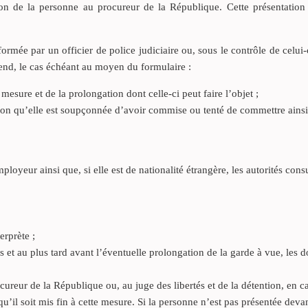
ion de la personne au procureur de la République. Cette présentation 
mée par un officier de police judiciaire ou, sous le contrôle de celui-
end, le cas échéant au moyen du formulaire :
esure et de la prolongation dont celle-ci peut faire l’objet ;
action qu’elle est soupçonnée d’avoir commise ou tenté de commettre ains
ployeur ainsi que, si elle est de nationalité étrangère, les autorités cons
terprète ;
is et au plus tard avant l’éventuelle prolongation de la garde à vue, les
cureur de la République ou, au juge des libertés et de la détention, en c
u’il soit mis fin à cette mesure. Si la personne n’est pas présentée devan