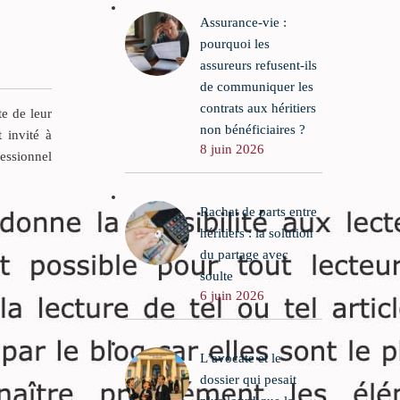
Assurance-vie :
pourquoi les
assureurs refusent-ils
de communiquer les
contrats aux héritiers
te de leur
non bénéficiaires ?
t invité à
8 juin 2026
fessionnel
Rachat de parts entre
héritiers : la solution
du partage avec
soulte
6 juin 2026
L’avocate et le
dossier qui pesait