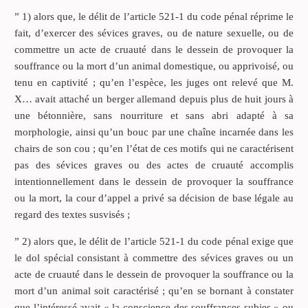
” 1) alors que, le délit de l’article 521-1 du code pénal réprime le
fait, d’exercer des sévices graves, ou de nature sexuelle, ou de
commettre un acte de cruauté dans le dessein de provoquer la
souffrance ou la mort d’un animal domestique, ou apprivoisé, ou
tenu en captivité ; qu’en l’espèce, les juges ont relevé que M.
X… avait attaché un berger allemand depuis plus de huit jours à
une bétonnière, sans nourriture et sans abri adapté à sa
morphologie, ainsi qu’un bouc par une chaîne incarnée dans les
chairs de son cou ; qu’en l’état de ces motifs qui ne caractérisent
pas des sévices graves ou des actes de cruauté accomplis
intentionnellement dans le dessein de provoquer la souffrance
ou la mort, la cour d’appel a privé sa décision de base légale au
regard des textes susvisés ;
” 2) alors que, le délit de l’article 521-1 du code pénal exige que
le dol spécial consistant à commettre des sévices graves ou un
acte de cruauté dans le dessein de provoquer la souffrance ou la
mort d’un animal soit caractérisé ; qu’en se bornant à constater
que l’intéressé avait « la conscience des souffrances subies » ou