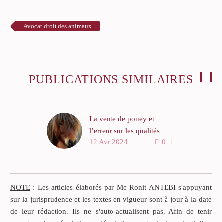
Avocat droit des animaux
PUBLICATIONS SIMILAIRES
La vente de poney et
l’erreur sur les qualités
12 Avr 2024
0
1
substantielles
Dans un arrêt rendu par la
première chambre civile de
la Cour de cassation en date
NOTE
: Les articles élaborés par Me Ronit ANTEBI s'appuyant
du 30 novembre 2016
sur la jurisprudence et les textes en vigueur sont à jour à la date
(pourvoi numéro 15.11.247
de leur rédaction. Ils ne s'auto-actualisent pas. Afin de tenir
Légifrance), un éleveur de