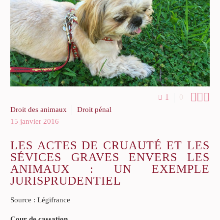



1
0
Droit des animaux
Droit pénal
15 janvier 2016
LES ACTES DE CRUAUTÉ ET LES
SÉVICES GRAVES ENVERS LES
ANIMAUX : UN EXEMPLE
JURISPRUDENTIEL
Source : Légifrance
Cour de cassation