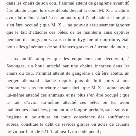
dans les chairs de son cou, l’animal atteint de gangrène ayant dû
être abattu ; que, lors des débats devant la cour, M. X… a admis
avoir lui-même attaché ces animaux qui l’embêtaient et ne plus
s’en être occupé ; que M. X… ne pouvait sérieusement ignorer
que le fait d’attacher ces bêtes, de les maintenir ainsi captives
pendant de longs jours, sans soin ni hygiène ni nourriture, était
pour elles générateur de souffrances graves et à terme, de mort ;
” aux motifs adoptés que les enquêteurs ont découvert, à
Savouges, un bouc attaché par une chaîne incarnée dans les
chairs du cou, l’animal atteint de gangrène a dû être abattu, un
berger allemand attaché depuis plus de huit jours à une
bétonnière sans nourriture et sans abri ; que M. X… admet avoir
lui-même attaché ces animaux et ne plus s’en être occupé ; que
le fait, d’avoir lui-même attaché ces bêtes ou les avoir
maintenues attachées, pendant une longue période, sans soins ni
hygiène ni nourriture en toute conscience des souffrances
subies, constitue le délit de sévices graves ou actes de cruauté
prévu par l’article 521-1, alinéa 1, du code pénal ;