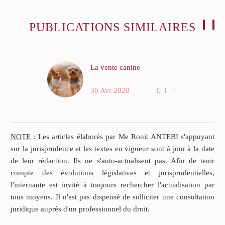
PUBLICATIONS SIMILAIRES
La vente canine
Selon l’article 1353 du
30 Avr 2020
1
0
Code civil, Celui qui
réclame l’exécution d’une
obligation doit la prouver.
NOTE
: Les articles élaborés par Me Ronit ANTEBI s'appuyant
Réciproquement, celui qui
sur la jurisprudence et les textes en vigueur sont à jour à la date
se prétend libéré doit
de leur rédaction. Ils ne s'auto-actualisent pas. Afin de tenir
justifier le paiement ou le
compte des évolutions législatives et jurisprudentielles,
fait qui a produit
l'internaute est invité à toujours rechercher l'actualisation par
l’extinction de son
tous moyens. Il n'est pas dispensé de solliciter une consultation
obligation.
juridique auprès d'un professionnel du droit.