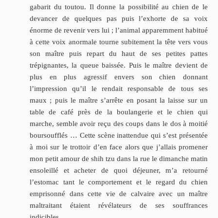
gabarit du toutou. Il donne la possibilité au chien de le
devancer de quelques pas puis l’exhorte de sa voix
énorme de revenir vers lui ; l’animal apparemment habitué
à cette voix anormale tourne subitement la tête vers vous
son maître puis repart du haut de ses petites pattes
trépignantes, la queue baissée. Puis le maître devient de
plus en plus agressif envers son chien donnant
l’impression qu’il le rendait responsable de tous ses
maux ; puis le maître s’arrête en posant la laisse sur un
table de café près de la boulangerie et le chien qui
marche, semble avoir reçu des coups dans le dos à moitié
boursoufflés … Cette scène inattendue qui s’est présentée
à moi sur le trottoir d’en face alors que j’allais promener
mon petit amour de shih tzu dans la rue le dimanche matin
ensoleillé et acheter de quoi déjeuner, m’a retourné
l’estomac tant le comportement et le regard du chien
emprisonné dans cette vie de calvaire avec un maître
maltraitant étaient révélateurs de ses souffrances
indicibles…