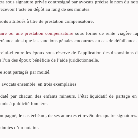
e sous signature privée contresigné par avocats précise le nom du not
 recevoir l’acte en dépôt au rang de ses minutes.
its attribués à titre de prestation compensatoire.
aire ou une prestation compensatoire
sous forme de rente viagère rap
créance ainsi que les sanctions pénales encourues en cas de défaillance.
elui-ci entre les époux sous réserve de l’application des dispositions de
’un des époux bénéficie de l’aide juridictionnelle.
e sont partagés par moitié.
s avocats ensemble, en trois exemplaires.
daté par chacun des enfants mineurs, l’état liquidatif de partage en
umis à publicité foncière.
pagné, le cas échéant, de ses annexes et revêtu des quatre signatures.
minutes d’un notaire.