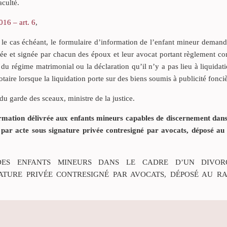
aculté.
16 – art. 6
,
 le cas échéant, le formulaire d’information de l’enfant mineur demand
tée et signée par chacun des époux et leur avocat portant règlement c
 du régime matrimonial ou la déclaration qu’il n’y a pas lieu à liquidati
otaire lorsque la liquidation porte sur des biens soumis à publicité fonciè
du garde des sceaux, ministre de la justice.
rmation délivrée aux enfants mineurs capables de discernement dans
ar acte sous signature privée contresigné par avocats, déposé au
DES ENFANTS MINEURS DANS LE CADRE D’UN DIVOR
TURE PRIVÉE CONTRESIGNÉ PAR AVOCATS, DÉPOSÉ AU R