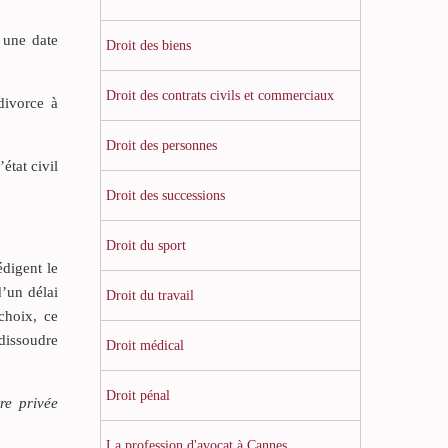
t une date
Droit des biens
Droit des contrats civils et commerciaux
divorce à
Droit des personnes
état civil
Droit des successions
Droit du sport
édigent le
d’un délai
Droit du travail
choix, ce
 dissoudre
Droit médical
Droit pénal
re privée
La profession d'avocat à Cannes