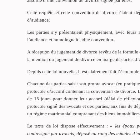
assortie d’une convention de divorce signée par elles.
Cette requête et cette convention de divorce étaient dép
d’audience.
Les parties s’y présentaient physiquement, avec leurs
l’audience et homologuait ladite convention.
A réception du jugement de divorce revêtu de la formule e
la mention du jugement de divorce en marge des actes d’éta
Depuis cette loi nouvelle, il est clairement fait l’économi
Chacune des parties saisit son propre avocat (en pratique
protocole d’accord contenant la convention de divorce. L’
de 15 jours pour donner leur accord (délai de réflexio
protocole signé des avocats et des parties, aux fins de dépô
un régime matrimonial comprenant des biens immobilier
Le texte de loi dispose effectivement : «
les époux p
contresigné par avocats, déposé au rang des minutes d’u