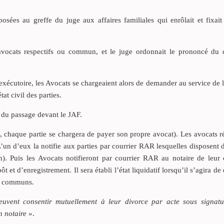
osées au greffe du juge aux affaires familiales qui enrôlait et fixai
 avocats respectifs ou commun, et le juge ordonnait le prononcé du 
xécutoire, les Avocats se chargeaient alors de demander au service de l’
t civil des parties.
e du passage devant le JAF.
, chaque partie se chargera de payer son propre avocat). Les avocats r
un d’eux la notifie aux parties par courrier RAR lesquelles disposent 
n). Puis les Avocats notifieront par courrier RAR au notaire de leur 
t et d’enregistrement. Il sera établi l’état liquidatif lorsqu’il s’agira de
s communs.
euvent consentir mutuellement à leur divorce par acte sous signatu
n notaire
».