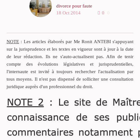
divorce pour faute
18 Oct 2014
0
0
La loi tend à encourager les
situations les moins
conflictuelles.
NOTE
: Les articles élaborés par Me Ronit ANTEBI s'appuyant
Le recours au divorce pour
sur la jurisprudence et les textes en vigueur sont à jour à la date
faute a tendance à
de leur rédaction. Ils ne s'auto-actualisent pas. Afin de tenir
régresser, comparé au
compte des évolutions législatives et jurisprudentielles,
divorce pour acceptation du
l'internaute est invité à toujours rechercher l'actualisation par
principe de la rupture du
tous moyens. Il n'est pas dispensé de solliciter une consultation
mariage et du divorce pour
juridique auprès d'un professionnel du droit.
altération définitive du lien
conjugal.
Reste que le divorce pour
faute conserve une utilité
sociale voire morale,
notamment dans les cas de
violences conjugales.