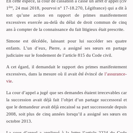
En cette espèce, la cour de cassation a cassé un arrêt d’appel (civ
ère
1
, 24 mai 2018, pourvoi n° 17-18.270, Légifrance) qui a dit à
tort qu’une action en rapport de primes manifestement
excessives exercée au-delà du délai de droit commun de cinq
ans à compter de la connaissance du fait litigieux était prescrite.
Simone est décédée, laissant pour lui succéder ses quatre
enfants. L’un d’eux, Pierre, a assigné ses sœurs en partage
judiciaire sur le fondement de l’article 815 du Code civil.
A cet égard, il demandait le rapport des primes manifestement
excessives, dans la mesure où il avait été évincé de
l’assurance-
vie
.
La cour d’appel a jugé que ses demandes étaient irrecevables car
la succession avait déjà fait l’objet d’un partage successoral et
que le demandeur avait déjà encaissé sa part successorale depuis
2008, soit plus de cinq années lorsqu’il a assigné ses sœurs en
octobre 2013.
La cour d’appel a appliqué à la lettre l’article 2224 du Code