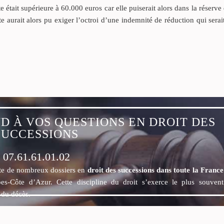
te était supérieure à 60.000 euros car elle puiserait alors dans la réserve 
tte aurait alors pu exiger l’octroi d’une indemnité de réduction qui serai
D À VOS QUESTIONS EN DROIT DES
SUCCESSIONS
07.61.61.01.02
ite de nombreux dossiers en
droit des successions dans toute la Franc
pes-Côte d’Azur. Cette discipline du droit s’exerce le plus souven
r du décès.