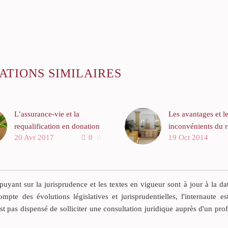
ATIONS SIMILAIRES
L’assurance-vie et la
Les avantages et l
requalification en donation
inconvénients du 
20 Avr 2017
0
0
19 Oct 2014
rapportable
la communauté uni
L’ASSURANCE-VIE EST
Les époux ont le lo
HORS SUCCESSION
d’adopter le régim
L’assurance-vie est une
communauté univer
yant sur la jurisprudence et les textes en vigueur sont à jour à la da
opération d’assurance qui
Tous leurs biens pr
ompte des évolutions législatives et jurisprudentielles, l'internaute es
repose sur la notion d’aléa.
à venir sont mis e
est pas dispensé de solliciter une consultation juridique auprès d'un pro
Elle permet de capitaliser si
commun, qu’ils aie