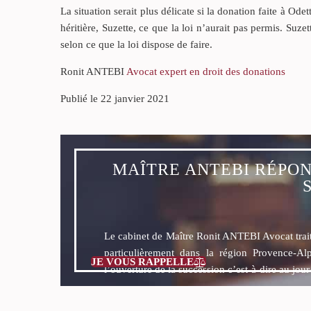
La situation serait plus délicate si la donation faite à Odet
héritière, Suzette, ce que la loi n’aurait pas permis. Suze
selon ce que la loi dispose de faire.
Ronit ANTEBI
Avocat expert en droit des donations
Publié le 22 janvier 2021
MAÎTRE ANTEBI RÉPON
Le cabinet de Maître Ronit ANTEBI Avocat tra
particulièrement dans la région Provence-Al
JE VOUS RAPPELLE

l’ouverture de la succession c’est-à-dire au jou