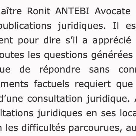
l’on use de la faculté de
acquis avant ou ap
rachat du contrat ou de
mariage, quelle qu
gratifier un bénéficiaire
leur mode d’acquis
hors du contexte des droits
(achat, donation, h
de succession.
ou encore leur mo
financement.