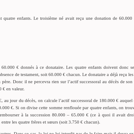
t quatre enfants. Le troisième né avait reçu une donation de 60.000 €
s 60.000 € donnés à ce donataire. Les quatre enfants doivent donc se
bsence de testament, soit 60.000 € chacun. Le donataire a déjà reçu le
 père. Donc il ne percevra rien sur l’actif successoral au décès de son
0 € en valeur.
, au jour du décès, on calcule l’actif successoral de 180.000 € auquel
0.000 €. Si on divise cette somme renflouée par quatre enfants, on tro
embourser à la succession 80.000 – 65.000 € (ce à quoi il avait droi
entre les quatre frères et sœurs (soit 3.750 € chacun).
utres. Dans ce cas, la loi ne lui interdit pas de le faire mais il devra e