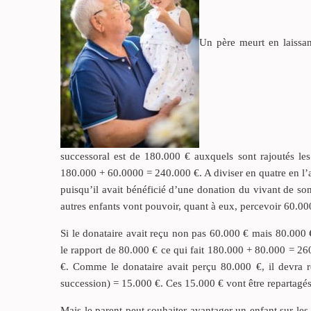
Un père meurt en laissan
successoral est de 180.000 € auxquels sont rajoutés le
180.000 + 60.0000 = 240.000 €. A diviser en quatre en l’a
puisqu’il avait bénéficié d’une donation du vivant de son
autres enfants vont pouvoir, quant à eux, percevoir 60.00
Si le donataire avait reçu non pas 60.000 € mais 80.000 €
le rapport de 80.000 € ce qui fait 180.000 + 80.000 = 26
€. Comme le donataire avait perçu 80.000 €, il devra r
succession) = 15.000 €. Ces 15.000 € vont être repartagés 
Mais le parent peut souhaiter avantager un enfant sur les a