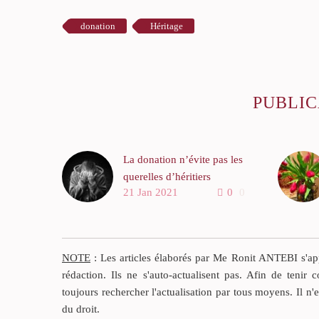
donation
Héritage
PUBLIC
La donation n’évite pas les
querelles d’héritiers
21 Jan 2021
0
0
La donation est l’acte par
lequel le donateur se
dessaisit immédiatement
d’un bien ou d’une valeur
NOTE
: Les articles élaborés par Me Ronit ANTEBI s'appu
en argent au profit d’un
rédaction. Ils ne s'auto-actualisent pas. Afin de tenir c
donataire qui accepte.
toujours rechercher l'actualisation par tous moyens. Il n'
du droit.