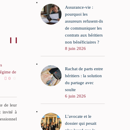
Assurance-vie :
pourquoi les
assureurs refusent-ils
de communiquer les
contrats aux héritiers
non bénéficiaires ?
8 juin 2026
es
La location aux loyers
Rachat de parts entre
régime de
minorés, constitutive d’une
héritiers : la solution
0
0
01 Sep 2025
0
0
verselle
donation indirecte
du partage avec
rapportable
soulte
isir
6 juin 2026
e de la
Nicole fait valoir que sa
selle.
mère Monique avait loué
te de leur
ésents et
un appartement à sa fille
t invité à
L’avocate et le
n
Brigitte, pour un loyer
fessionnel
dossier qui pesait
nt été
minoré de presque la moitié