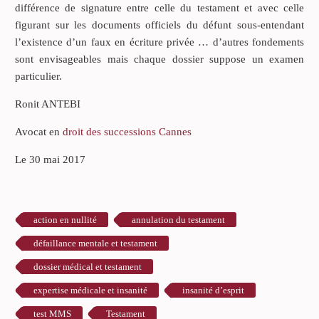
différence de signature entre celle du testament et avec celle
figurant sur les documents officiels du défunt sous-entendant
l’existence d’un faux en écriture privée … d’autres fondements
sont envisageables mais chaque dossier suppose un examen
particulier.
Ronit ANTEBI
Avocat en
droit des successions Cannes
Le 30 mai 2017
action en nullité
annulation du testament
défaillance mentale et testament
dossier médical et testament
expertise médicale et insanité
insanité d’esprit
test MMS
Testament