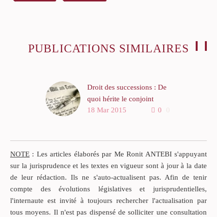
PUBLICATIONS SIMILAIRES
Droit des successions : De
quoi hérite le conjoint
18 Mar 2015
0
0
survivant ?
Selon l’article 756 du Code
civil, le conjoint successible
est appelé à la succession,
NOTE
: Les articles élaborés par Me Ronit ANTEBI s'appuyant
soit seul, soit en concours
sur la jurisprudence et les textes en vigueur sont à jour à la date
avec les parents du défunt.
de leur rédaction. Ils ne s'auto-actualisent pas. Afin de tenir
compte des évolutions législatives et jurisprudentielles,
Le conjoint survivant a plus
l'internaute est invité à toujours rechercher l'actualisation par
ou moins de droits selon
tous moyens. Il n'est pas dispensé de solliciter une consultation