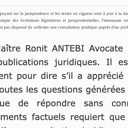
arriver qu’on ait besoin de
ne correspond plus
saisir un avocat pour un
société contempor
yant sur la jurisprudence et les textes en vigueur sont à jour à la da
conseil juridique ou dans le
l’on se rappelle de
ompte des évolutions législatives et jurisprudentielles, l'internaute es
cadre d’une procédure
rien ne s’éteint vr
est pas dispensé de solliciter une consultation juridique auprès d'un pro
judiciaire. La
problématique est de
trouver un avocat
compétent. Qu’est-ce qu’un
avocat compétent ?