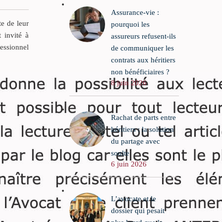
 à notre
Comment après la
Assurance-vie :
aine où
catastrophe sanitaire du
te de leur
pourquoi les
 tout, où
Médiator en 2010, après la
t invité à
assureurs refusent-ils
aiment.
transformation de l’autorité
fessionnel
de communiquer les
de contrôle du médicament
contrats aux héritiers
qui dépend en passant du
non bénéficiaires ?
ministère de la santé,
8 juin 2026
sensée être dotée davantage
de pouvoirs de surveillance
qu’auparavant, une telle
Rachat de parts entre
crise du Lévothyrox a-t-elle
héritiers : la solution
pu éclater (même si elle est
du partage avec
encore très sous-estimée
soulte
6 juin 2026
par les médias et l’Agence
elle-même) ?
L’avocate et le
dossier qui pesait