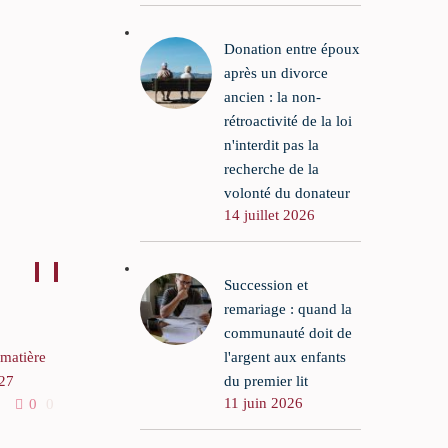
Donation entre époux
après un divorce
ancien : la non-
rétroactivité de la loi
n'interdit pas la
recherche de la
volonté du donateur
14 juillet 2026
Succession et
remariage : quand la
communauté doit de
l'argent aux enfants
 matière
L’agence du médicament et
du premier lit
 27
les erreurs d’indication
11 juin 2026
0
0
04 Sep 2017
43
1
sanitaire sur la nouvelle
formulation du Levothyrox
ription