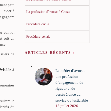
lient peut
 l’aider à
La profession d'avocat à Grasse
nt gagnera
Procédure civile
du contrat
Procédure pénale
t soit en
ance.
ARTICLES RÉCENTS
ssiers de
visible à
Le métier d’avocat :
une profession
d’engagement, de
honoraires
rigueur et de
persévérance au
service du justiciable
sultera la
15 juillet 2026
larités du