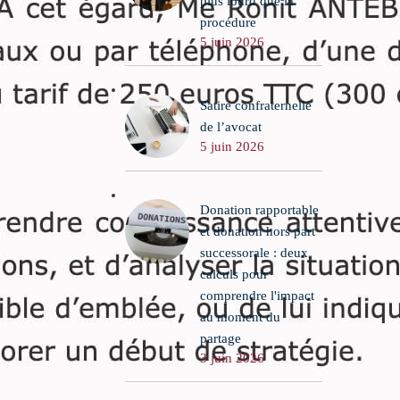
plus lourd que la
procédure
5 juin 2026
Satire confraternelle
de l’avocat
5 juin 2026
Donation rapportable
et donation hors part
successorale : deux
calculs pour
comprendre l'impact
au moment du
partage
3 juin 2026