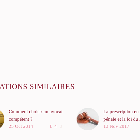
ATIONS SIMILAIRES
Comment choisir un avocat
La prescription en
compétent ?
pénale et la loi du
25 Oct 2014
4
0
13 Nov 2017
février 2017
La vie révèle des situations
rares dans lesquelles il peut
La notion de presc