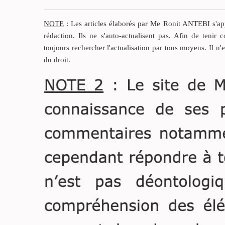
Dans les années 80-90, se
sont développées en
NOTE
: Les articles élaborés par Me Ronit ANTEBI s'appu
Europe de curieuses
rédaction. Ils ne s'auto-actualisent pas. Afin de tenir c
modalités d’accès à la
toujours rechercher l'actualisation par tous moyens. Il n'
propriété. Des sociétés
du droit.
venderesses proposent à
des particuliers d’acquérir
un appartement de
vacances, meublé, équipé
sis dans une résidence de
loisirs.