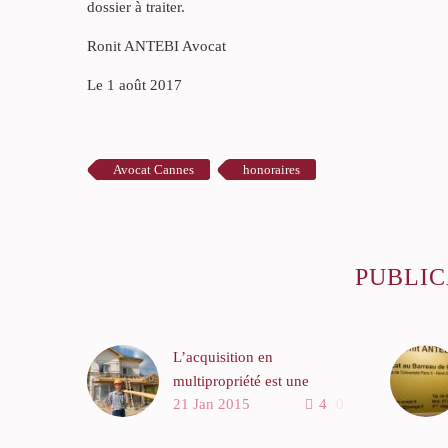
dossier à traiter.
Ronit ANTEBI Avocat
Le 1 août 2017
Avocat Cannes
honoraires
PUBLIC
L’acquisition en
multipropriété est une
21 Jan 2015
4
0
opération ruineuse et que le
législateur devrait interdire