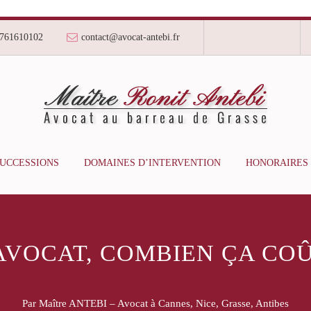
761610102
contact@avocat-antebi.fr
SUCCESSIONS
DOMAINES D’INTERVENTION
HONORAIRES
AVOCAT, COMBIEN ÇA COÛ
Par Maître ANTEBI – Avocat à Cannes, Nice, Grasse, Antibes