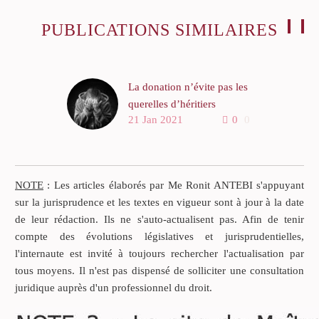
PUBLICATIONS SIMILAIRES
La donation n’évite pas les
querelles d’héritiers
21 Jan 2021
0
0
La donation est l’acte par
lequel le donateur se
dessaisit immédiatement
d’un bien ou d’une valeur
NOTE
: Les articles élaborés par Me Ronit ANTEBI s'appuyant
en argent au profit d’un
sur la jurisprudence et les textes en vigueur sont à jour à la date
donataire qui accepte.
de leur rédaction. Ils ne s'auto-actualisent pas. Afin de tenir
compte des évolutions législatives et jurisprudentielles,
l'internaute est invité à toujours rechercher l'actualisation par
tous moyens. Il n'est pas dispensé de solliciter une consultation
juridique auprès d'un professionnel du droit.